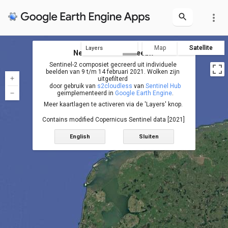
more_vert
Map
Satellite
Layers
Nederland in de sneeuw
Sentinel-2 Feb 14
Sentinel-2 Feb 12
Sentinel-2 Feb 11
Sentinel-2 Feb 9
Sentinel-2 mosaic
Nederland
Sentinel-2 composiet gecreerd uit individuele
beelden van 9 t/m 14 februari 2021. Wolken zijn
uitgefilterd
door gebruik van
s2cloudless
van
Sentinel Hub
geimplementeerd in
Google Earth Engine
.
Meer kaartlagen te activeren via de 'Layers' knop.
Contains modified Copernicus Sentinel data [2021]
English
Sluiten